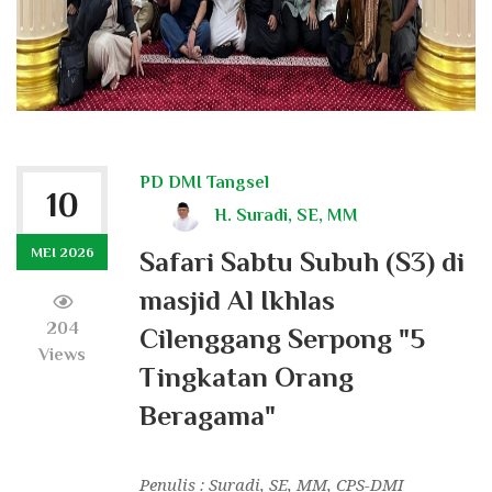
PD DMI Tangsel
10
H. Suradi, SE, MM
MEI 2026
Safari Sabtu Subuh (S3) di
masjid Al Ikhlas
204
Cilenggang Serpong "5
Views
Tingkatan Orang
Beragama"
Penulis : Suradi, SE, MM, CPS-DMI