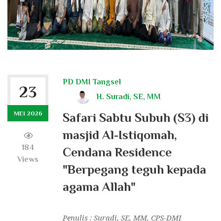
PD DMI Tangsel
23
H. Suradi, SE, MM
MEI 2026
Safari Sabtu Subuh (S3) di
masjid Al-Istiqomah,
184
Cendana Residence
Views
"Berpegang teguh kepada
agama Allah"
Penulis : Suradi, SE, MM, CPS-DMI