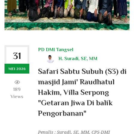
PD DMI Tangsel
31
H. Suradi, SE, MM
MEI 2026
Safari Sabtu Subuh (S3) di
masjid Jami' Raudhatul
189
Hakim, Villa Serpong
Views
"Getaran Jiwa Di balik
Pengorbanan"
Penulis : Suradi, SE, MM, CPS-DMI